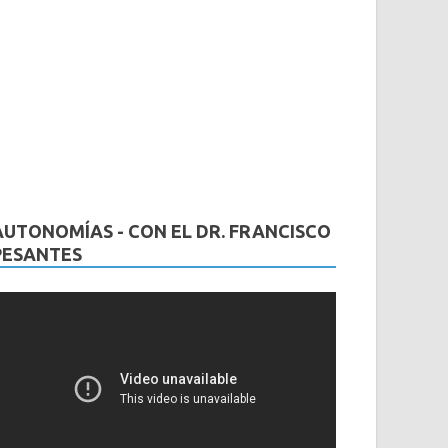
AUTONOMÍAS - CON EL DR. FRANCISCO
PESANTES
eproductor
e
ídeo