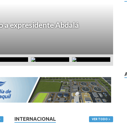
A
do a expresidente Abdalá
C
P
jun
INTERNACIONAL
VER TODO