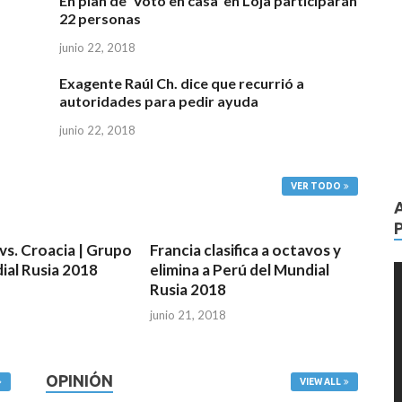
En plan de ‘Voto en casa’ en Loja participarán
22 personas
junio 22, 2018
Exagente Raúl Ch. dice que recurrió a
autoridades para pedir ayuda
junio 22, 2018
VER TODO
vs. Croacia | Grupo
Francia clasifica a octavos y
ial Rusia 2018
elimina a Perú del Mundial
R
Rusia 2018
d
8
v
junio 21, 2018
OPINIÓN
VIEW ALL