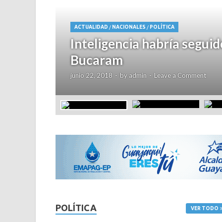
ACTUALIDAD
/
NACIONALES
/
POLÍTICA
Inteligencia habría segui
Bucaram
junio 22, 2018
-
by
admin
-
Leave a Comment
POLÍTICA
VER TODO