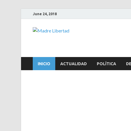
June 24, 2018
Madre Lib
La Verdad sin restricciones
INICIO
ACTUALIDAD
POLÍTICA
D