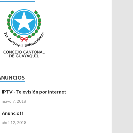
CTUALIDAD
/
NACIONALES
NE alista campaña para elegir al Conse
articipación Ciudadana
io 22, 2018
-
by
admin
-
Leave a Comment
ANUNCIOS
IPTV - Televisión por internet
mayo 7, 2018
Anuncio!!
abril 12, 2018